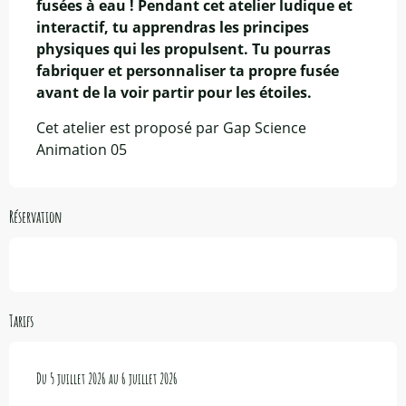
fusées à eau ! Pendant cet atelier ludique et 
interactif, tu apprendras les principes 
physiques qui les propulsent. Tu pourras 
fabriquer et personnaliser ta propre fusée 
avant de la voir partir pour les étoiles.
Cet atelier est proposé par Gap Science 
Animation 05
Réservation
Tarifs
Du
Du
5 juillet 2026
5 juillet 2026
au
au
6 juillet 2026
6 juillet 2026