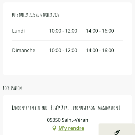
Du
Du
5 juillet 2026
5 juillet 2026
au
au
6 juillet 2026
6 juillet 2026
Lundi
10:00 - 12:00
14:00 - 16:00
Dimanche
10:00 - 12:00
14:00 - 16:00
Localisation
Rencontre en ciel pur - Fusées à eau : propulser son imagination !
05350 Saint-Véran
M'y rendre