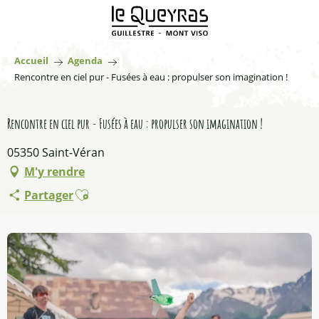
Aller
au
contenu
principal
Accueil
Agenda
Rencontre en ciel pur - Fusées à eau : propulser son imagination !
Rencontre en ciel pur - Fusées à eau : propulser son imagination !
05350 Saint-Véran
M'y rendre
Ajouter aux favoris
Partager