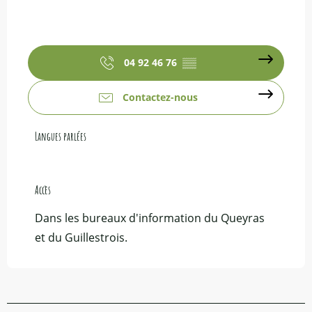
04 92 46 76
▒▒
Contactez-nous
Langues parlées
Langues parlées
Accès
Accès
Dans les bureaux d'information du Queyras
et du Guillestrois.