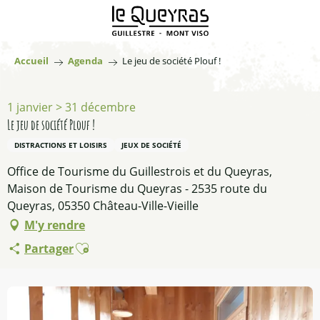
Aller
au
contenu
principal
Accueil
Agenda
Le jeu de société Plouf !
1 janvier > 31 décembre
Le jeu de société Plouf !
DISTRACTIONS ET LOISIRS
JEUX DE SOCIÉTÉ
Office de Tourisme du Guillestrois et du Queyras,
Maison de Tourisme du Queyras - 2535 route du
Queyras, 05350 Château-Ville-Vieille
M'y rendre
Ajouter aux favoris
Partager