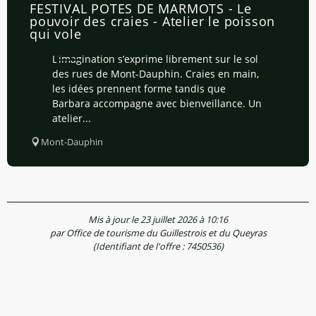
FESTIVAL POTES DE MARMOTS - Le
pouvoir des craies - Atelier le poisson
qui vole
L’imagination s’exprime librement sur le sol
des rues de Mont-Dauphin. Craies en main,
les idées prennent forme tandis que
Barbara accompagne avec bienveillance. Un
atelier...
Mont-Dauphin
Mis à jour le 23 juillet 2026 à 10:16
par Office de tourisme du Guillestrois et du Queyras
(Identifiant de l'offre :
7450536
)