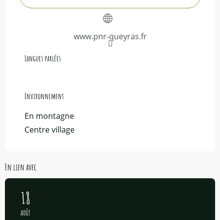
www.pnr-queyras.fr
Langues parlées
Langues parlées
Environnement
Environnement
En montagne
Centre village
En lien avec
18
AOÛT