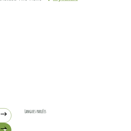
Langues parlées
Langues parlées