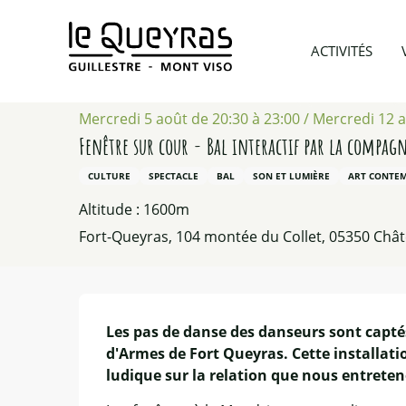
Aller
au
Accueil
Agenda
Fenêtre sur cour - Bal interactif pa
ACTIVITÉS
contenu
principal
Mercredi 5 août de 20:30 à 23:00 / Mercredi 12 ao
Fenêtre sur cour - Bal interactif par la compagn
CULTURE
SPECTACLE
BAL
SON ET LUMIÈRE
ART CONTE
Altitude : 1600m
Fort-Queyras, 104 montée du Collet, 05350 Châtea
Description
Les pas de danse des danseurs sont captés 
d'Armes de Fort Queyras. Cette installatio
ludique sur la relation que nous entreten