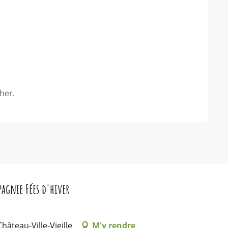
her.
pagnie Fées d'hiver
âteau-Ville-Vieille
M'y rendre