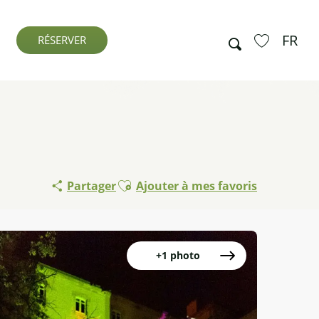
FR
Recherche
RÉSERVER
Voir les favo
Ajouter aux favoris
Partager
Ajouter à mes favoris
+1 photo