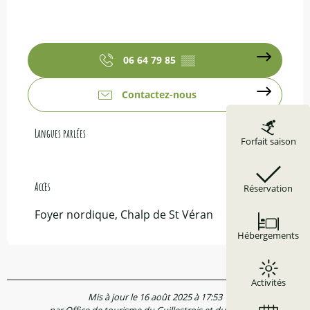
06 64 79 85
▒▒
Contactez-nous
Langues parlées
Langues parlées
Forfait saison
Accès
Accès
Réservation
Foyer nordique, Chalp de St Véran
Hébergements
Activités
Mis à jour le 16 août 2025 à 17:53