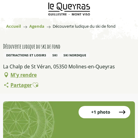
Aller
au
contenu
principal
Accueil
Agenda
Découverte ludique du ski de fond
Découverte ludique du ski de fond
DISTRACTIONS ET LOISIRS
SKI
SKI NORDIQUE
La Chalp de St Véran, 05350 Molines-en-Queyras
M'y rendre
Ajouter aux favoris
Partager
+1 photo