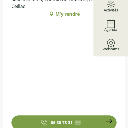
Ceillac
Activités
M'y rendre
Agenda
Webcams
06 30 73 31
▒▒