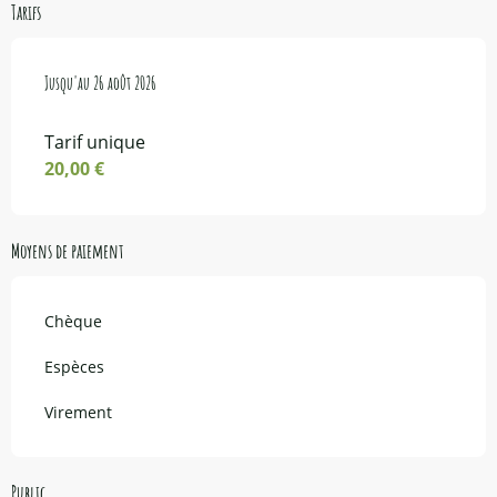
Tarifs
Du
Jusqu'au
6 juillet 2026
26 août 2026
au
26 août 2026
Tarif unique
20,00 €
Moyens de paiement
Chèque
Espèces
Virement
Public