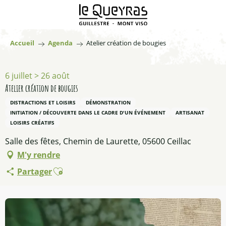
Aller
au
contenu
principal
Accueil
Agenda
Atelier création de bougies
6 juillet > 26 août
Atelier création de bougies
DISTRACTIONS ET LOISIRS
DÉMONSTRATION
INITIATION / DÉCOUVERTE DANS LE CADRE D'UN ÉVÉNEMENT
ARTISANAT
LOISIRS CRÉATIFS
Salle des fêtes, Chemin de Laurette, 05600 Ceillac
M'y rendre
Ajouter aux favoris
Partager