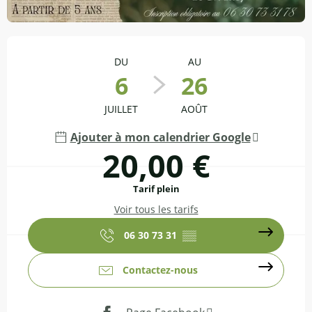
Ouverture et coordonnées
DU
AU
6
26
JUILLET
AOÛT
Ajouter à mon calendrier Google
20,00 €
Tarif plein
Voir tous les tarifs
06 30 73 31
▒▒
Contactez-nous