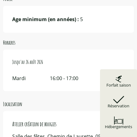
Age minimum (en années) :
5
Horaires
Du
Jusqu'au
6 juillet 2026
26 août 2026
au
26 août 2026
Mardi
16:00 - 17:00
Forfait saison
Localisation
Réservation
Atelier création de bougies
Hébergements
Salle des fêtes, Chemin de Laurette, 05600