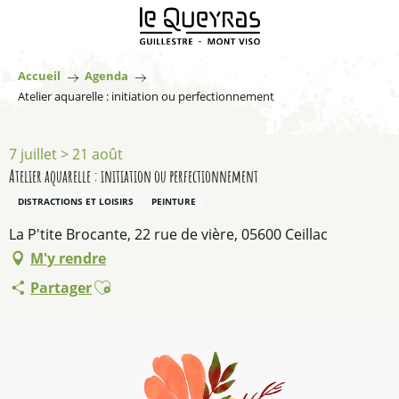
Aller
au
contenu
principal
Accueil
Agenda
Atelier aquarelle : initiation ou perfectionnement
7 juillet > 21 août
Atelier aquarelle : initiation ou perfectionnement
DISTRACTIONS ET LOISIRS
PEINTURE
La P'tite Brocante, 22 rue de vière, 05600 Ceillac
M'y rendre
Ajouter aux favoris
Partager