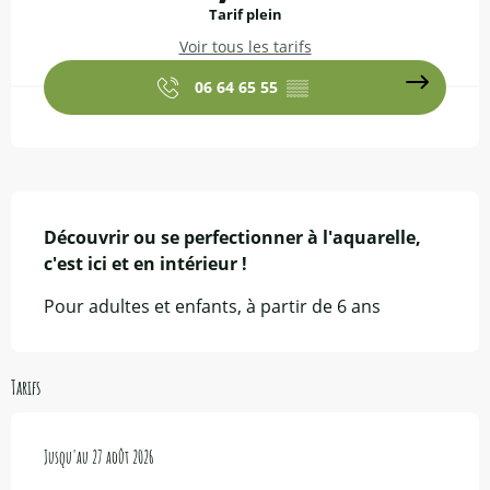
Tarif plein
Voir tous les tarifs
06 64 65 55
▒▒
Description
Découvrir ou se perfectionner à l'aquarelle, 
c'est ici et en intérieur !
Pour adultes et enfants, à partir de 6 ans
Tarifs
Du
Jusqu'au
7 juillet 2026
27 août 2026
au
27 août 2026