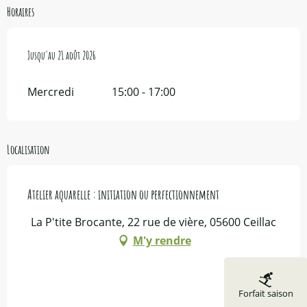
Horaires
Du
Jusqu'au
7 juillet 2026
21 août 2026
au
21 août 2026
Mercredi
15:00 - 17:00
Localisation
Atelier aquarelle : initiation ou perfectionnement
La P'tite Brocante, 22 rue de vière, 05600 Ceillac
M'y rendre
Forfait saison