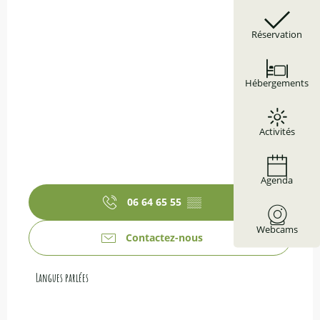
Réservation
Hébergements
Activités
Agenda
06 64 65 55
▒▒
Webcams
Contactez-nous
Langues parlées
Langues parlées