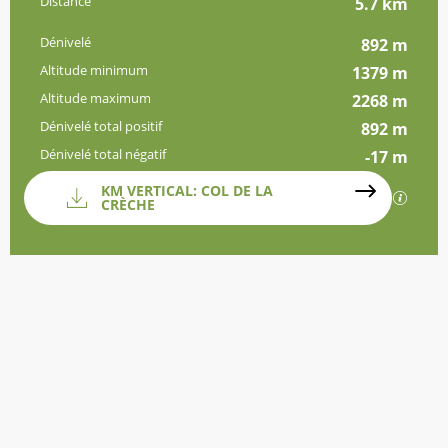
Distance
5.7 km
Dénivelé
892 m
Altitude minimum
1379 m
Altitude maximum
2268 m
Dénivelé total positif
892 m
Dénivelé total négatif
-17 m
Documentation
KM VERTICAL: COL DE LA
SECTI
CRÈCHE
Dénivelé
892 m de Dénivelé