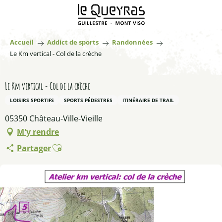
Aller
au
contenu
principal
Accueil
Addict de sports
Randonnées
Le Km vertical - Col de la crèche
Le Km vertical - Col de la crèche
LOISIRS SPORTIFS
SPORTS PÉDESTRES
ITINÉRAIRE DE TRAIL
05350 Château-Ville-Vieille
M'y rendre
Ajouter aux favoris
Partager