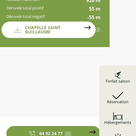
926 m
Dénivelé total positif
55 m
Dénivelé total négatif
-55 m
Documentation
CHAPELLE SAINT
SECTIONS.TOURI
GUILLAUME
Dénivelé
5 m de Dénivelé
Forfait saison
Réservation
Ouverture et coordonnées
Hébergements
04 92 24 77
▒▒