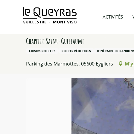
Aller
au
Accueil
Addict de sports
Randonnées
Chapell
ACTIVITÉS
contenu
principal
Chapelle Saint-Guillaume
LOISIRS SPORTIFS
SPORTS PÉDESTRES
ITINÉRAIRE DE RANDON
Parking des Marmottes, 05600 Eygliers
M'y