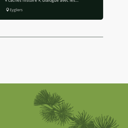
« caches histoire », dialogue avec les...
Eygliers