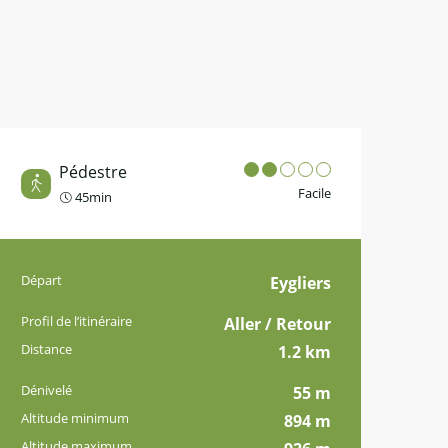
Pédestre
Facile
45min
Informations pratiques
Départ
Eygliers
Profil de l’itinéraire
Aller / Retour
Distance
1.2 km
Dénivelé
55 m
Altitude minimum
894 m
Altitude maximum