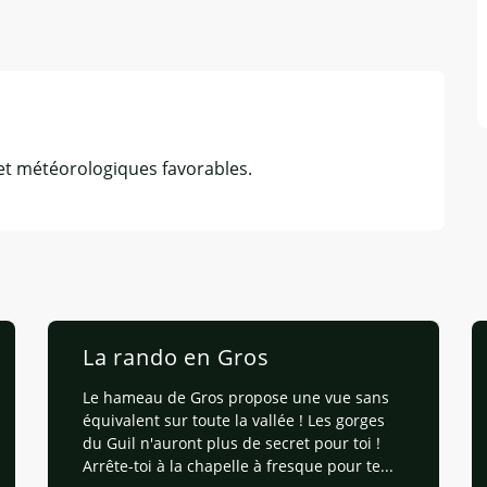
et météorologiques favorables.
La rando en Gros
Le hameau de Gros propose une vue sans
équivalent sur toute la vallée ! Les gorges
du Guil n'auront plus de secret pour toi !
Arrête-toi à la chapelle à fresque pour te...