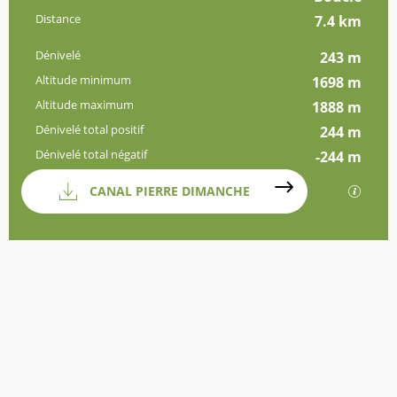
Distance
7.4 km
Dénivelé
243 m
Altitude minimum
1698 m
Altitude maximum
1888 m
Dénivelé total positif
244 m
Dénivelé total négatif
-244 m
Documentation
CANAL PIERRE DIMANCHE
SECTI
Dénivelé
243 m de Dénivelé