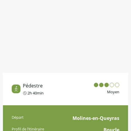
Pédestre
Moyen
2h 40min
Informations pratiques
Départ
Molines-en-Queyras
Profil de l’itinéraire
Boucle