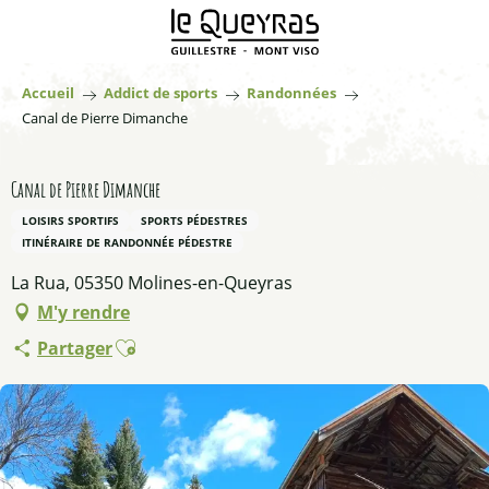
Aller
au
contenu
principal
Accueil
Addict de sports
Randonnées
Canal de Pierre Dimanche
Canal de Pierre Dimanche
LOISIRS SPORTIFS
SPORTS PÉDESTRES
ITINÉRAIRE DE RANDONNÉE PÉDESTRE
La Rua, 05350 Molines-en-Queyras
M'y rendre
Ajouter aux favoris
Partager