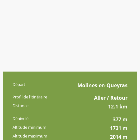
Informations pratiques
Départ
Molines-en-Queyras
Profil de l’itinéraire
Aller / Retour
Distance
12.1 km
Dénivelé
377 m
Altitude minimum
1731 m
Altitude maximum
2014 m