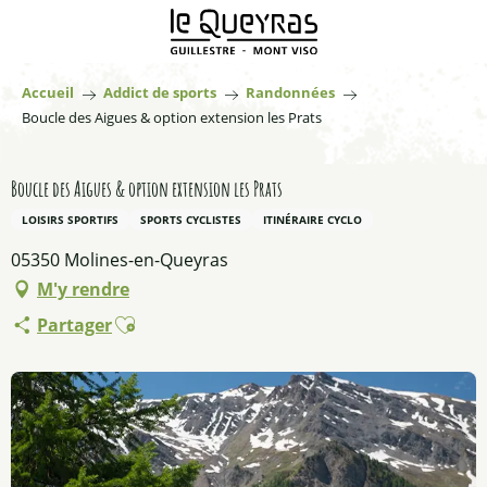
Aller
au
contenu
principal
Accueil
Addict de sports
Randonnées
Boucle des Aigues & option extension les Prats
Boucle des Aigues & option extension les Prats
LOISIRS SPORTIFS
SPORTS CYCLISTES
ITINÉRAIRE CYCLO
05350 Molines-en-Queyras
M'y rendre
Ajouter aux favoris
Partager