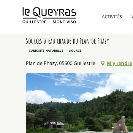
Aller
au
Accueil
A voir et A faire
Patrimoine & Culture
ACTIVITÉS
contenu
principal
Sources d'eau chaude du Plan de Phazy
CURIOSITÉ NATURELLE
SOURCE
Plan de Phazy, 05600 Guillestre
M'y rendre