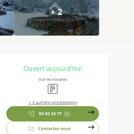
+ 2
Ouverture et coordonnées
Ouvert aujourd'hui
Voir les horaires
Parking
+ 3 autre(s) prestation(s)
04 92 24 77
▒▒
Contactez-nous