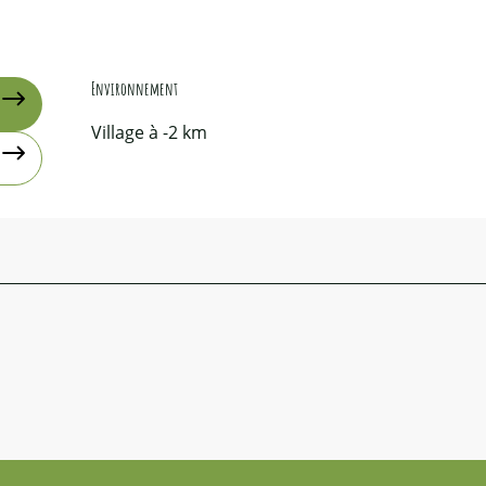
Environnement
Environnement
Village à -2 km