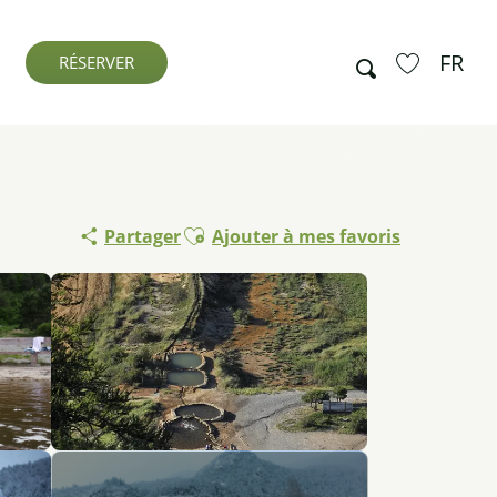
FR
Recherche
RÉSERVER
Voir les favo
Ajouter aux favoris
Partager
Ajouter à mes favoris