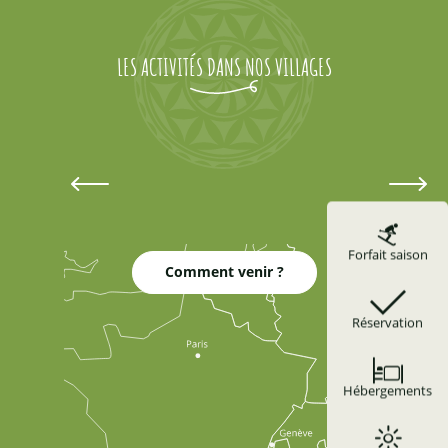
L'Arche des cimes
Le Moulin d'Arvieux
LES ACTIVITÉS DANS NOS VILLAGES
La Vieille Maison Traditionnelle
Musée de "L'école d'autrefois"
Musée Les Jouets du Queyras
Activités à Aiguilles
Forfait saison
Comment venir ?
Réservation
Hébergements