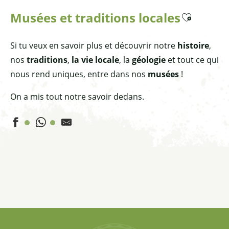
Musées et traditions locales
Ajouter aux f
Si tu veux en savoir plus et découvrir notre
histoire
,
nos
traditions
,
la vie locale
, la
géologie
et tout ce qui
nous rend uniques, entre dans nos
musées
!
On a mis tout notre savoir dedans.
Musée de la Barma
Le Soum - Musée Arts et Traditions
La Maison du Soleil et de l'Astronomie
Carré bleu Queyras
Exposition sur l'Ancienne Mine de Cuivre
L'Armoire aux 8 Serrures