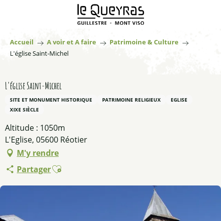
Aller
au
contenu
principal
Accueil
A voir et A faire
Patrimoine & Culture
L'église Saint-Michel
L'église Saint-Michel
SITE ET MONUMENT HISTORIQUE
PATRIMOINE RELIGIEUX
EGLISE
XIXE SIÈCLE
Altitude : 1050m
L'Eglise, 05600 Réotier
M'y rendre
Ajouter aux favoris
Partager