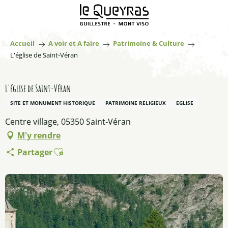
Aller
au
contenu
principal
Accueil
A voir et A faire
Patrimoine & Culture
L'église de Saint-Véran
L'église de Saint-Véran
SITE ET MONUMENT HISTORIQUE
PATRIMOINE RELIGIEUX
EGLISE
Centre village, 05350 Saint-Véran
M'y rendre
Ajouter aux favoris
Partager