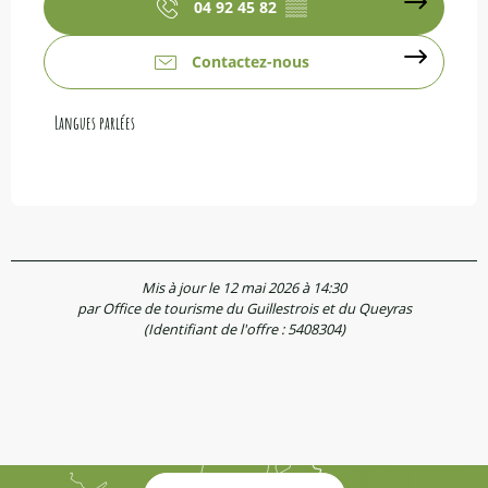
04 92 45 82
▒▒
Contactez-nous
Langues parlées
Langues parlées
Mis à jour le 12 mai 2026 à 14:30
par Office de tourisme du Guillestrois et du Queyras
(Identifiant de l'offre :
5408304
)