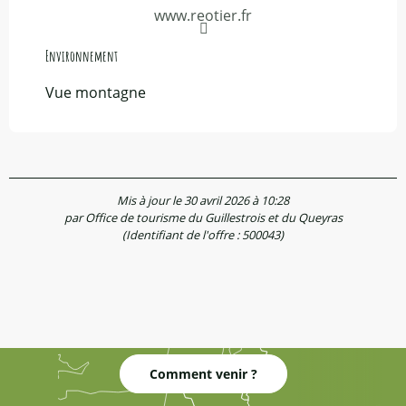
www.reotier.fr
Environnement
Environnement
Vue montagne
Mis à jour le 30 avril 2026 à 10:28
par Office de tourisme du Guillestrois et du Queyras
(Identifiant de l'offre :
500043
)
Comment venir ?