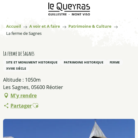
Aller
au
contenu
principal
Accueil
A voir et A faire
Patrimoine & Culture
La ferme de Sagnes
La ferme de Sagnes
SITE ET MONUMENT HISTORIQUE
PATRIMOINE HISTORIQUE
FERME
XVIIIE SIÈCLE
Altitude : 1050m
Les Sagnes, 05600 Réotier
M'y rendre
Ajouter aux favoris
Partager