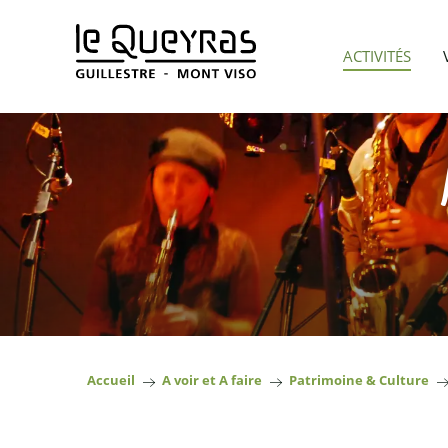
Aller
au
ACTIVITÉS
contenu
principal
Accueil
A voir et A faire
Patrimoine & Culture