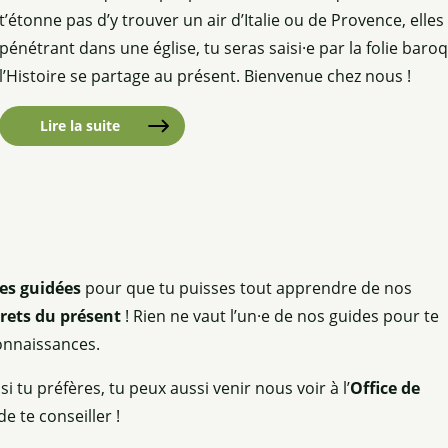
 du poisson qui vole
t’étonne pas d’y trouver un air d’Italie ou de Provence, elle
pénétrant dans une église, tu seras saisi·e par la folie baroq
r
l’Histoire se partage au présent. Bienvenue chez nous !
stique
Lire la suite
tes guidées
pour que tu puisses tout apprendre de nos
crets du présent
! Rien ne vaut l’un·e de nos guides pour te
onnaissances.
 si tu préfères, tu peux aussi venir nous voir à l’
Office de
de te conseiller !