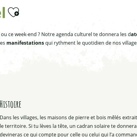
l
Ajouter aux favoris
oir ou ce week-end ? Notre agenda culturel te donnera les d
at
des
manifestations
qui rythment le quotidien de nos village
rin
Histoire
e"
Dans les villages, les maisons de pierre et bois mêlés extra
le territoire. Si tu lèves la tête, un cadran solaire te donner
devineras ce qui compte pour celle ou celui qui l’a command