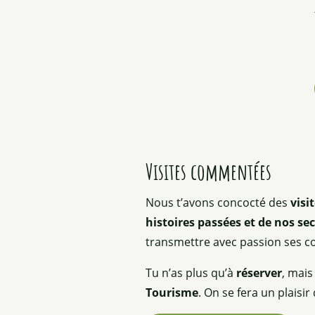
Exposition de photographies de Denis Touzard à l'atelier
Rando curieuse : Les mille cascades avec Hervé
"Dans le secret des lacs de montagne" par Claudie Verne
Concours photo "les jardins de notre territoire"
Exposition des peintures de l'Atelier du Portail : l'été arti
Visites commentées
Nous t’avons concocté des
visi
histoires passées et de nos se
transmettre avec passion ses c
Tu n’as plus qu’à
réserver
, mais
Tourisme
. On se fera un plaisir 