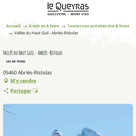
Aller
au
contenu
principal
Accueil
A voir et A faire
Toutes nos activités été & hiver
Vallée du Haut Guil - Abriès-Ristolas
Vallée du Haut Guil - Abriès-Ristolas
SKI DE FOND
05460 Abriès-Ristolas
M'y rendre
Ajouter aux favoris
Partager