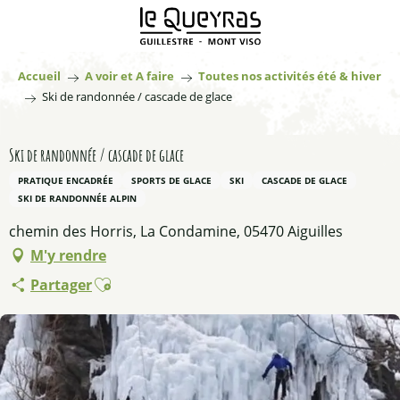
Aller
au
contenu
principal
Accueil
A voir et A faire
Toutes nos activités été & hiver
Ski de randonnée / cascade de glace
Ski de randonnée / cascade de glace
PRATIQUE ENCADRÉE
SPORTS DE GLACE
SKI
CASCADE DE GLACE
SKI DE RANDONNÉE ALPIN
chemin des Horris, La Condamine, 05470 Aiguilles
M'y rendre
Ajouter aux favoris
Partager