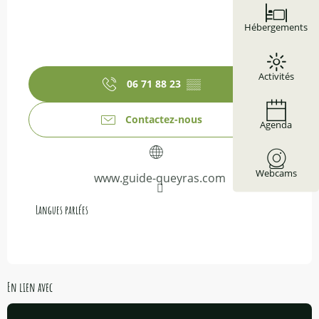
Hébergements
Activités
06 71 88 23
▒▒
Contactez-nous
Agenda
Webcams
www.guide-queyras.com
Langues parlées
Langues parlées
En lien avec