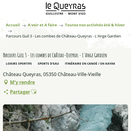
Aller
au
contenu
principal
Accueil
A voir et A faire
Toutes nos activités été & hiver
Parcours Guil 3 - Les combes de Château-Queyras - L'Ange Gardien
Parcours Guil 3 - Les combes de Château-Queyras - L'Ange Gardien
LOISIRS SPORTIFS
SPORTS D'EAU
ITINÉRAIRE EN CANOË / EN KAYAK
Château Queyras, 05350 Château-Ville-Vieille
M'y rendre
Ajouter aux favoris
Partager