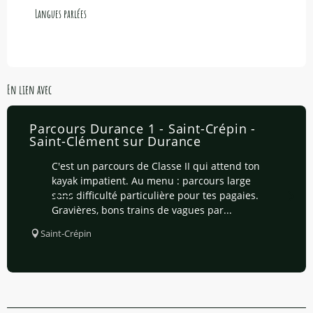
Langues parlées
Langues parlées
En lien avec
Parcours Durance 1 - Saint-Crépin -
Saint-Clément sur Durance
C'est un parcours de Classe II qui attend ton
kayak impatient. Au menu : parcours large
sans difficulté particulière pour tes pagaies.
Gravières, bons trains de vagues par...
Saint-Crépin