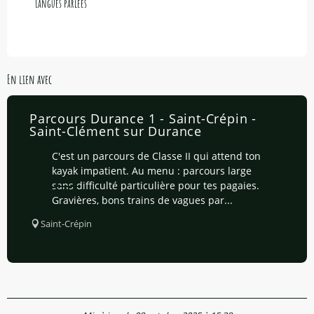
Langues parlées
Langues parlées
En lien avec
Parcours Durance 1 - Saint-Crépin -
Saint-Clément sur Durance
C'est un parcours de Classe II qui attend ton
kayak impatient. Au menu : parcours large
sans difficulté particulière pour tes pagaies.
Gravières, bons trains de vagues par...
Saint-Crépin