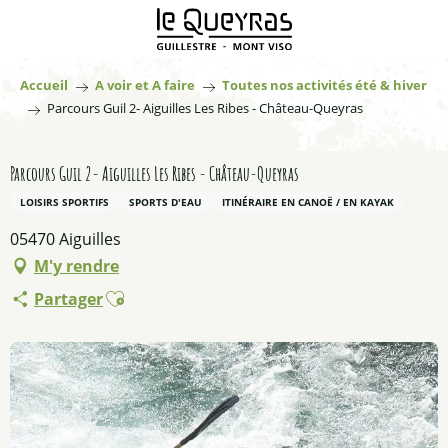
Aller
au
contenu
principal
Accueil
A voir et A faire
Toutes nos activités été & hiver
Parcours Guil 2- Aiguilles Les Ribes - Château-Queyras
Parcours Guil 2- Aiguilles Les Ribes - Château-Queyras
LOISIRS SPORTIFS
SPORTS D'EAU
ITINÉRAIRE EN CANOË / EN KAYAK
05470 Aiguilles
M'y rendre
Ajouter aux favoris
Partager