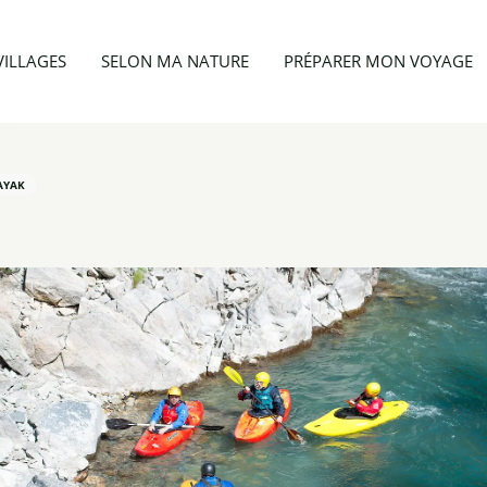
 & hiver
Parcours Guil 1 - Ristolas - Aiguilles Le Gouret
VILLAGES
SELON MA NATURE
PRÉPARER MON VOYAGE
KAYAK