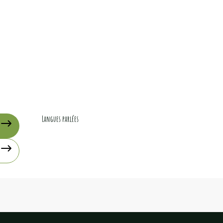
Langues parlées
Langues parlées