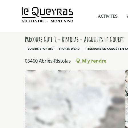
Aller
au
Accueil
A voir et A faire
Toutes nos activités été
ACTIVITÉS
contenu
principal
Parcours Guil 1 - Ristolas - Aiguilles Le Gouret
LOISIRS SPORTIFS
SPORTS D'EAU
ITINÉRAIRE EN CANOË / EN 
05460 Abriès-Ristolas
M'y rendre