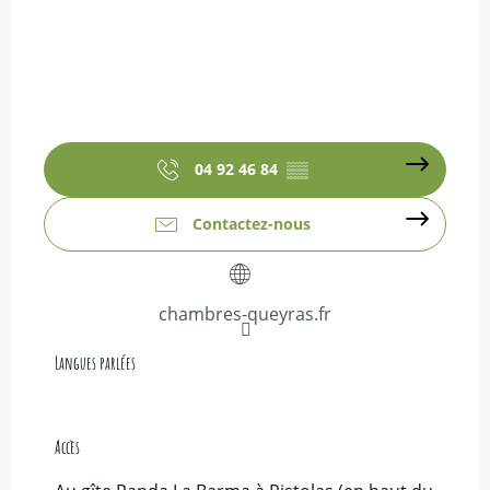
04 92 46 84
▒▒
Contactez-nous
chambres-queyras.fr
Langues parlées
Langues parlées
Accès
Accès