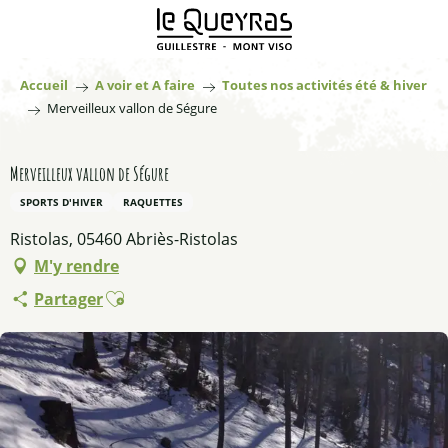
Aller
au
contenu
principal
Accueil
A voir et A faire
Toutes nos activités été & hiver
Merveilleux vallon de Ségure
Merveilleux vallon de Ségure
SPORTS D'HIVER
RAQUETTES
Ristolas, 05460 Abriès-Ristolas
M'y rendre
Ajouter aux favoris
Partager