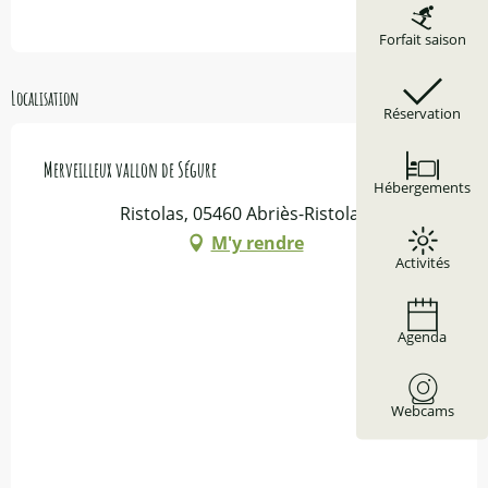
Du
3 mars 2026
au
10 mars 2026
Forfait saison
Localisation
Réservation
Merveilleux vallon de Ségure
Hébergements
Ristolas, 05460 Abriès-Ristolas
M'y rendre
Activités
Agenda
Webcams