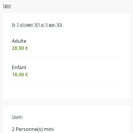
Tarifs
Du
Du
23 décembre 2025
23 décembre 2025
au
au
31 mars 2026
31 mars 2026
Adulte
28,00 €
Enfant
18,00 €
Groupes
Groupes
2 Personne(s) mini