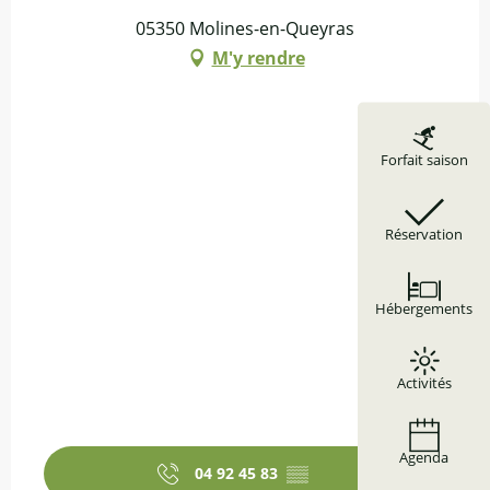
05350 Molines-en-Queyras
M'y rendre
Forfait saison
Réservation
Hébergements
Activités
Agenda
04 92 45 83
▒▒