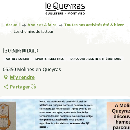
Aller
au
contenu
principal
Accueil
A voir et A faire
Toutes nos activités été & hiver
Les chemins du facteur
Les chemins du facteur
AUTRES LOISIRS
SPORTS PÉDESTRES
PARCOURS / SENTIER THÉMATIQUE
05350 Molines-en-Queyras
M'y rendre
Ajouter aux favoris
Partager