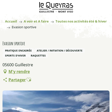
Aller
au
contenu
principal
Accueil
A voir et A faire
Toutes nos activités été & hiver
Evasion sportive
Evasion sportive
PRATIQUE ENCADRÉE
ATELIER / INITIATION / DÉCOUVERTE
SPORTS D'HIVER
RAQUETTES
05600 Guillestre
M'y rendre
Ajouter aux favoris
Partager