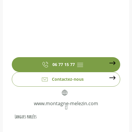
06 77 15 77
▒▒
Contactez-nous
www.montagne-melezin.com
Langues parlées
Langues parlées