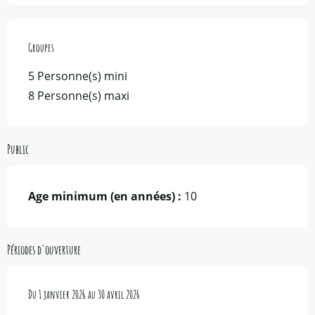
Groupes
Groupes
5 Personne(s) mini
8 Personne(s) maxi
Public
Age minimum (en années) :
10
Périodes d'ouverture
Du
Du
1 janvier 2026
1 janvier 2026
au
au
30 avril 2026
30 avril 2026