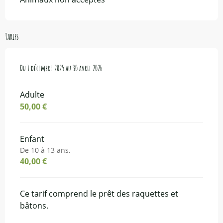
Tarifs
Du
Du
1 décembre 2025
1 décembre 2025
au
au
30 avril 2026
30 avril 2026
Adulte
50,00 €
Enfant
De 10 à 13 ans.
40,00 €
Ce tarif comprend le prêt des raquettes et
bâtons.