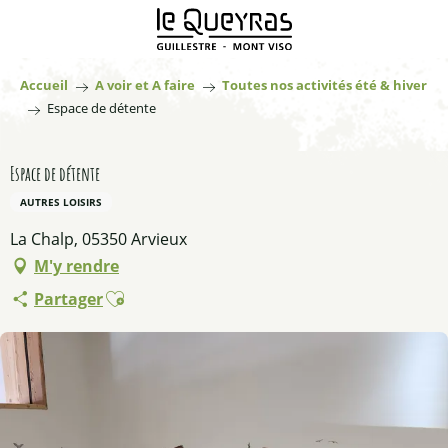
Aller
au
contenu
principal
Accueil
A voir et A faire
Toutes nos activités été & hiver
Espace de détente
Espace de détente
AUTRES LOISIRS
La Chalp, 05350 Arvieux
M'y rendre
Ajouter aux favoris
Partager