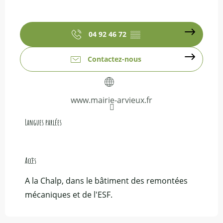
04 92 46 72
▒▒
Contactez-nous
www.mairie-arvieux.fr
Langues parlées
Langues parlées
Accès
Accès
A la Chalp, dans le bâtiment des remontées
mécaniques et de l'ESF.