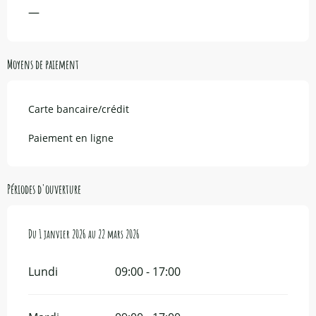
—
Moyens de paiement
Carte bancaire/crédit
Paiement en ligne
Périodes d'ouverture
Du
Du
1 janvier 2026
1 janvier 2026
au
au
22 mars 2026
22 mars 2026
Lundi
09:00 - 17:00