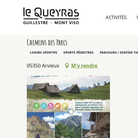
Aller
au
Accueil
A voir et A faire
Toutes nos activités été
ACTIVITÉS
contenu
principal
Chemins des Parcs
LOISIRS SPORTIFS
SPORTS PÉDESTRES
PARCOURS / SENTIER T
05350 Arvieux
M'y rendre