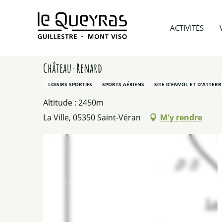
Aller
au
Accueil
A voir et A faire
Toutes nos activités été
ACTIVITÉS
contenu
principal
Château-Renard
LOISIRS SPORTIFS
SPORTS AÉRIENS
SITE D'ENVOL ET D'ATTERR
Altitude : 2450m
La Ville, 05350 Saint-Véran
M'y rendre