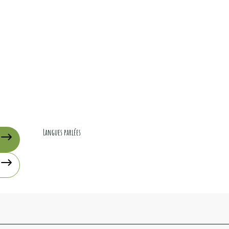
Langues parlées
Langues parlées