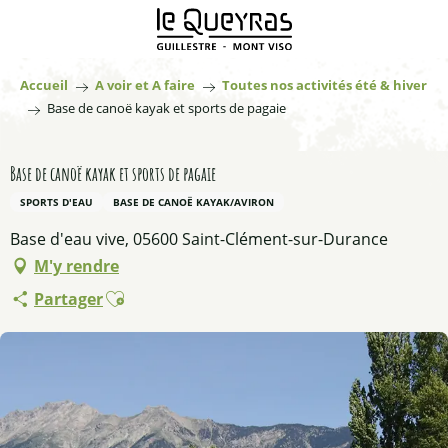
Aller
au
contenu
principal
Accueil
A voir et A faire
Toutes nos activités été & hiver
Base de canoë kayak et sports de pagaie
Base de canoë kayak et sports de pagaie
SPORTS D'EAU
BASE DE CANOË KAYAK/AVIRON
Base d'eau vive, 05600 Saint-Clément-sur-Durance
M'y rendre
Ajouter aux favoris
Partager