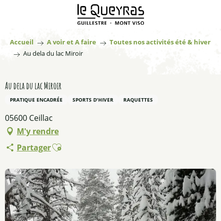
Aller
au
contenu
principal
Accueil
A voir et A faire
Toutes nos activités été & hiver
Au dela du lac Miroir
Au dela du lac Miroir
PRATIQUE ENCADRÉE
SPORTS D'HIVER
RAQUETTES
05600 Ceillac
M'y rendre
Ajouter aux favoris
Partager