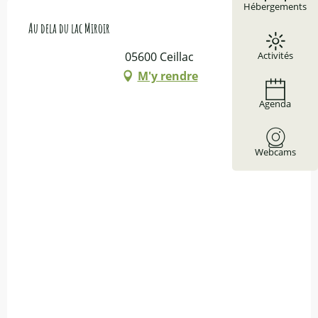
Hébergements
Au dela du lac Miroir
05600 Ceillac
Activités
M'y rendre
Agenda
Webcams