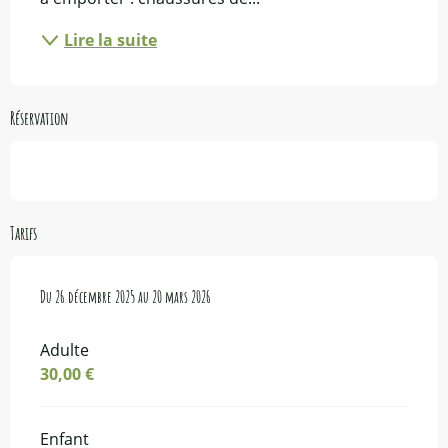
Lire la suite
Réservation
Tarifs
Du
Du
26 décembre 2025
26 décembre 2025
au
au
20 mars 2026
20 mars 2026
Adulte
30,00 €
Enfant