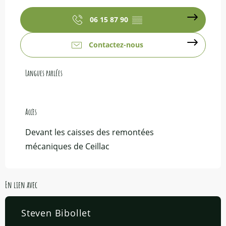
06 15 87 90
▒▒
Contactez-nous
Langues parlées
Langues parlées
Accès
Accès
Devant les caisses des remontées
mécaniques de Ceillac
En lien avec
Steven Bibollet