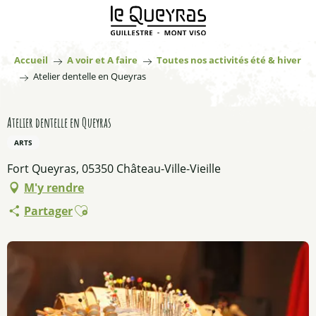
Aller
au
contenu
principal
Accueil
A voir et A faire
Toutes nos activités été & hiver
Atelier dentelle en Queyras
Atelier dentelle en Queyras
ARTS
Fort Queyras, 05350 Château-Ville-Vieille
M'y rendre
Ajouter aux favoris
Partager