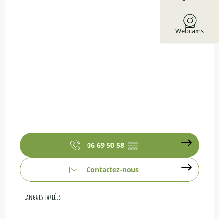
Webcams
06 69 50 58
▒▒
Contactez-nous
Langues parlées
Langues parlées