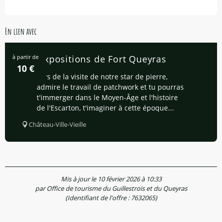
En lien avec
à partir de
Les expositions de Fort Queyras
10
€
Lors de la visite de notre star de pierre,
admire le travail de patchwork et tu pourras
t'immerger dans le Moyen-Âge et l'histoire
de l'Escarton, t'imaginer à cette époque...
Château-Ville-Vieille
Mis à jour le 10 février 2026 à 10:33
par Office de tourisme du Guillestrois et du Queyras
(Identifiant de l'offre :
7632065
)