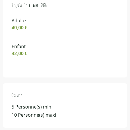
Du
Jusqu'au
7 juillet 2026
1 septembre 2026
au
1 septembre 2026
Adulte
40,00 €
Enfant
32,00 €
Groupes
Groupes
5 Personne(s) mini
10 Personne(s) maxi