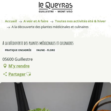
Aller
au
contenu
principal
Accueil
A voir et A faire
Toutes nos activités été & hiver
A la découverte des plantes médicinales et culinaires
A la découverte des plantes médicinales et culinaires
PRATIQUE ENCADRÉE
FAUNE - FLORE
05600 Guillestre
M'y rendre
Ajouter aux favoris
Partager