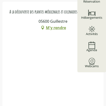
Réservation
A la découverte des plantes médicinales et culinaires
Du
11 août 2026
au
18 août 2026
Hébergements
05600 Guillestre
Mardi 1 septembre 2026
M'y rendre
Activités
Agenda
Webcams