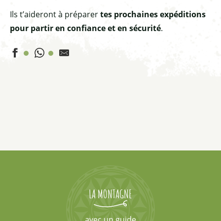
Ils t’aideront à préparer
tes prochaines expéditions
pour partir en confiance et en sécurité
.
Guides de haute montagne
Bureau des Guides en Queyras
La Vie Sauvage
Vertical Addict
Crescendo
Trek-Expe
LA MONTAGNE
avec un guide