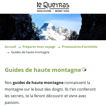
Aller
au
contenu
principal
Accueil
Préparer mon voyage
Prestataires d’activités
Guides de haute montagne
Guides de haute montagne
Ajouter aux fav
Nos
guides de haute montagne
connaissent la
montagne sur le bout des doigts. Ils t’en confieront
les secrets, te la feront découvrir et vivre avec
passion.