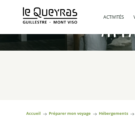
Aller
App
au
ACTIVITÉS
contenu
principal
Accueil
Préparer mon voyage
Hébergements