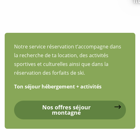
Studio 4 personnes - Clot La Chalp n°316
Appartement 6 personnes - Le Grand Queyras
Appartement 4 personnes - Duplex
Appartement 7 personnes - La Clapière n°1
Gite le Queyron - 15 personnes
Notre service réservation t’accompagne dans
Appartement 6 personnes - La Frisanfave
la recherche de ta location, des activités
sportives et culturelles ainsi que dans la
réservation des forfaits de ski.
Ton séjour hébergement + activités
Nos offres séjour
montagne