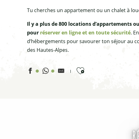
Tu cherches un appartement ou un chalet à loue
Il y a plus de 800 locations d’appartements ou
pour
réserver en ligne et en toute sécurité
. E
d’hébergements pour savourer ton séjour au cœu
des Hautes-Alpes.
Ajouter aux favoris
Appartement 4 personnes - Les Balcons du Viso n° 814
Gite en gestion libre de 12 à 29 pers - Gîte les Fleurs
Appartement 6 personnes - Les Granges d'Arvieux n° 71
Appartement 3 personnes - Les Myosotis n°4
Appartement 4 personnes - Les Soldanelles Gentiane
R
Appartement 4 personnes - n°1