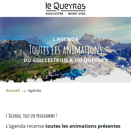
Aller
au
contenu
principal
L'AGENDA
Toutes les animations
DU GUILLESTROIS & DU QUEYRAS
Accueil
Agenda
L’Agenda, tout un programme !
L’agenda recense
toutes les animations présentes