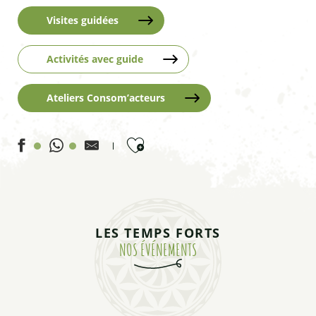
Visites guidées
Activités avec guide
Ateliers Consom’acteurs
Ajouter aux favoris
FESTIVAL POTES DE MARMOTS - Petit cirque à l'indienne 
Soirée rencontre "Ludovic Tron, un Molinard au sommet d
LES TEMPS FORTS
FESTIVAL POTES DE MARMOTS - Jasmine ou le Mélange du 
NOS ÉVÉNEMENTS
FESTIVAL POTES DE MARMOTS - Interlude musical - Tour 
Le monde mystérieux des chauves-souris : balade
Diaporama " Paysages et habitats de l' ouest américain "
Projection film sur la chauve -souris