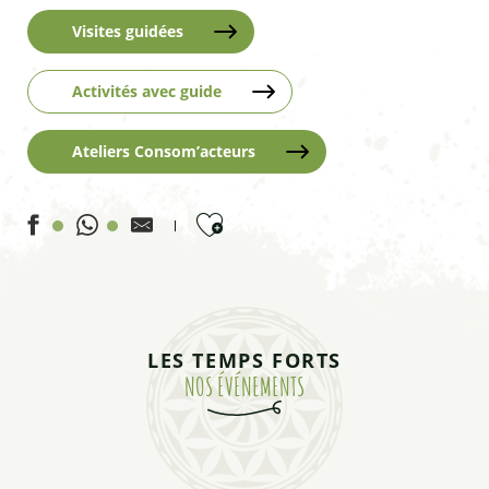
Visites guidées
Activités avec guide
Ateliers Consom’acteurs
Ajouter aux favoris
FESTIVAL POTES DE MARMOTS - Spectacle L'aviateur – Shi
FESTIVAL POTES DE MARMOTS - Lecture à la sieste - Médi
LES TEMPS FORTS
FESTIVAL POTES DE MARMOTS - Déambulation L'aviateur –
NOS ÉVÉNEMENTS
FESTIVAL POTES DE MARMOTS - Spectacle Concert pour peti
FESTIVAL POTES DE MARMOTS - T'es rien sans la terre - Cie
FESTIVAL POTES DE MARMOTS - Atelier "Traces et Emprein
FESTIVAL POTES DE MARMOTS - Animation Le coin des petit