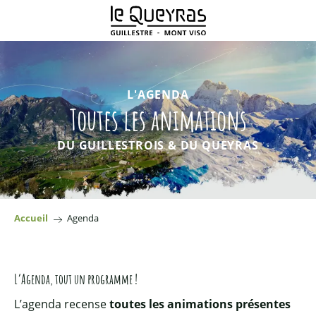
Aller
au
contenu
principal
L'AGENDA
Toutes les animations
DU GUILLESTROIS & DU QUEYRAS
Accueil
Agenda
L’Agenda, tout un programme !
L’agenda recense
toutes les animations présentes