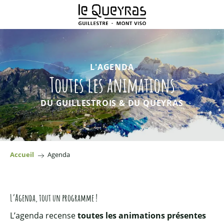
Aller
au
contenu
principal
L'AGENDA
Toutes les animations
DU GUILLESTROIS & DU QUEYRAS
Accueil
Agenda
L’Agenda, tout un programme !
L’agenda recense
toutes les animations présentes