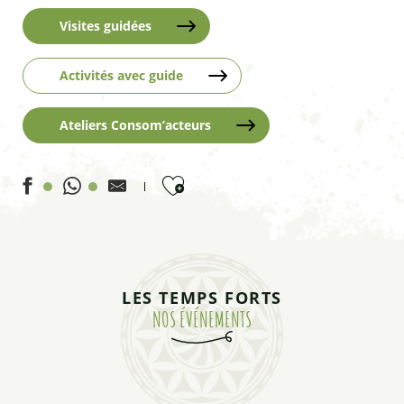
Visites guidées
Activités avec guide
Ateliers Consom’acteurs
Ajouter aux favoris
2ème apéro du Fort !
Festivols
LES TEMPS FORTS
Fête du pain
NOS ÉVÉNEMENTS
Tournoi de volley outdoor
Vertical été - Fragments (F. Esmieu) - Underground (L'oeil i
Les concours de pétanque du Haut-Guil - à Ristolas
Stage choral "Les Paumes - De la Réforme à nos jours"