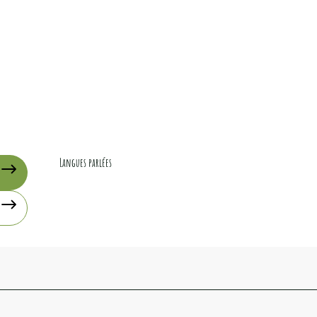
Langues parlées
Langues parlées