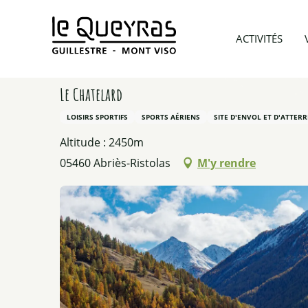
Aller
au
Accueil
A voir et A faire
Toutes nos activités été
ACTIVITÉS
contenu
principal
Le Chatelard
LOISIRS SPORTIFS
SPORTS AÉRIENS
SITE D'ENVOL ET D'ATTERR
Altitude : 2450m
05460 Abriès-Ristolas
M'y rendre