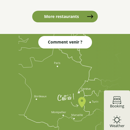
La belle échappée
Chez Marius
More restaurants
Les Bons Enfants
Refuge de Furfande
Le Martagon
Comment venir ?
Le Jamberoute
Salon de Thé La Roche
Le Chalet à pizzas - au pied des pistes
La Cuisine Maison de Mimie
Booking
Weather