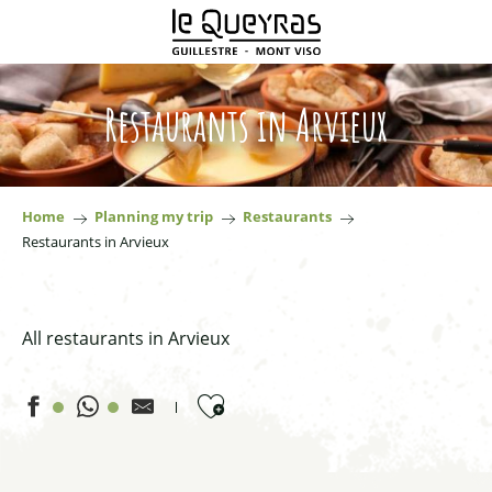
Aller
au
contenu
principal
Restaurants in Arvieux
Home
Planning my trip
Restaurants
Restaurants in Arvieux
All restaurants in Arvieux
Ajouter aux favoris
La Ferme de l'Izoard (le Campagnol)