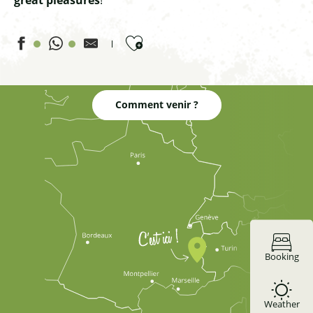
Ajouter aux favoris
Proxi - SARL L'Epicerie
Comment venir ?
Tabac "Le Cayre de l'Ours"
Epicerie italienne au Chalet des Cimes
Grossan Claude
La Carotto (Proxi)
L'Atelier de la Fontaine des Forannes
Boulangerie Pâtisserie La Roche
Boulangerie Pâtisserie Colombet
La Fontaine du Cembro
Booking
Poivre et sel
Acanthernel
Weather
Boulangerie Pâtisserie Richard