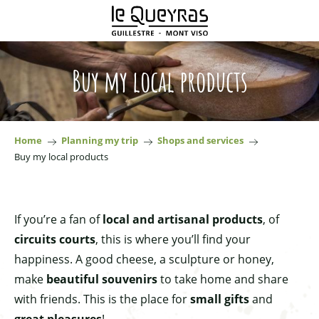
Aller
au
contenu
principal
Buy my local products
Home
Planning my trip
Shops and services
Buy my local products
If you’re a fan of
local and artisanal products
, of
circuits courts
, this is where you’ll find your
happiness. A good cheese, a sculpture or honey,
make
beautiful souvenirs
to take home and share
with friends. This is the place for
small gifts
and
great pleasures
!