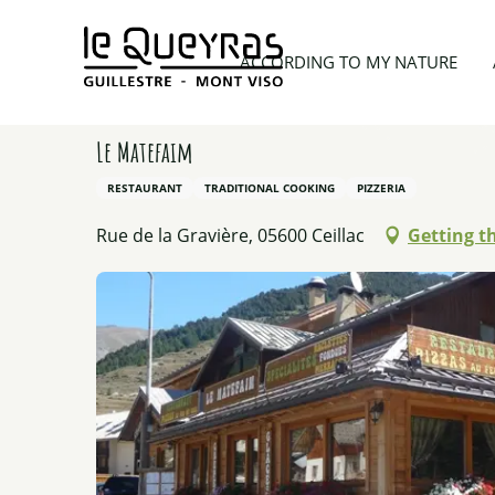
Aller
au
Home
Planning my trip
Restaurants
Le Mate
ACCORDING TO MY NATURE
contenu
principal
Le Matefaim
RESTAURANT
TRADITIONAL COOKING
PIZZERIA
Rue de la Gravière, 05600 Ceillac
Getting t