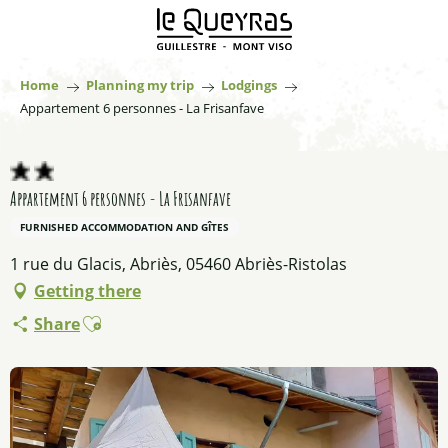
Aller
au
contenu
principal
Home
Planning my trip
Lodgings
Appartement 6 personnes - La Frisanfave
Appartement 6 personnes - La Frisanfave
FURNISHED ACCOMMODATION AND GÎTES
1 rue du Glacis, Abriès, 05460 Abriès-Ristolas
Getting there
Ajouter aux favoris
Share