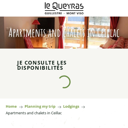
Aller
au
contenu
principal
Apartments and chalets in Ceillac
JE CONSULTE LES
DISPONIBILITÉS
Home
Planning my trip
Lodgings
Apartments and chalets in Ceillac