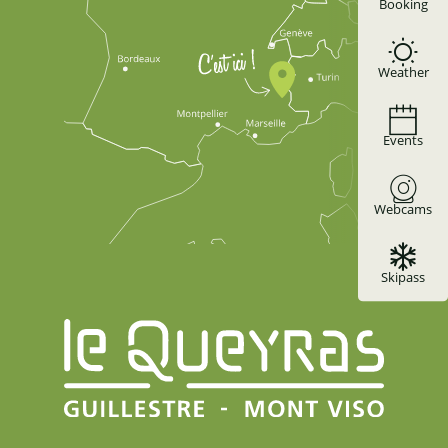
Apartment 4 people - Chevreuil
Booking
Apartment 2 people RDC - Martagon Le Framboisier
Weather
Events
Webcams
Skipass