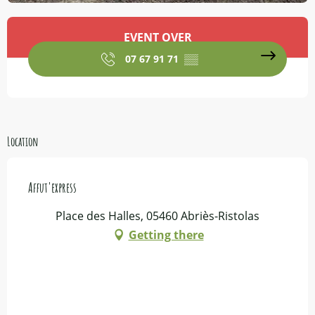
Opening hours & contact details
EVENT OVER
07 67 91 71
▒▒
Location
Affut'express
Place des Halles, 05460 Abriès-Ristolas
Getting there