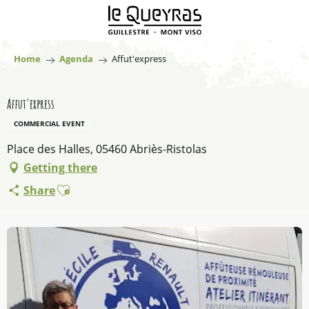
Aller
au
contenu
principal
Home
Agenda
Affut'express
Affut'express
COMMERCIAL EVENT
Place des Halles, 05460 Abriès-Ristolas
Getting there
Ajouter aux favoris
Share